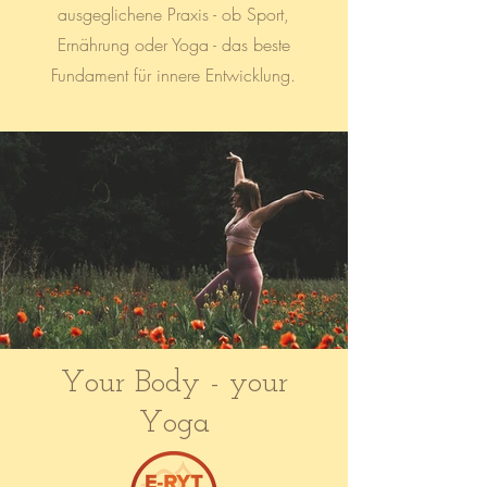
ausgeglichene Praxis - ob Sport,
Ernährung oder Yoga - das beste
Fundament für innere Entwicklung.
Your Body - your
Yoga