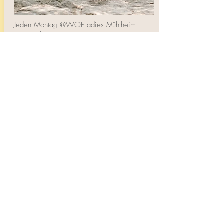
Jeden Montag @WOFLadies Mühlheim
um19 Uhr (75 Min)
Classic/Dynamic Yoga
Hier kannst Du einfach
vorbeikommen und Dir eine 10er-
Karte des Studios für 150€
besorgen.
Am Tag der Nutzung kannst Du den
Fitnessbereich und die Sauna den
kompletten Tag nutzen.
Zur Studioseite